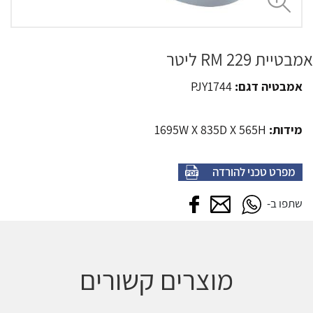
אמבטיית RM 229 ליטר
אמבטיה דגם:
PJY1744
מידות:
1695W X 835D X 565H
מפרט טכני להורדה
שתפו בווטסאפ
שתפו במייל
שתפו בפייסבוק
שתפו ב-
מוצרים קשורים