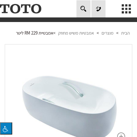
חיפוש
אודות
הבית
>
מוצרים
>
אמבטיות משיש מחוזק
>
אמבטיית RM 229 ליטר
מוצרים
טכנולוגיה
מוזיאון טוטו
פרויקטים בעולם
סרטונים
אחריות
צור קשר
Global