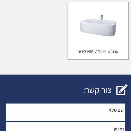
אמבטיית RM 275 ליטר
צור קשר:
שם מלא
*
:
טלפון
*
: