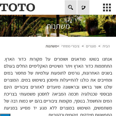
חיפוש
משתנות
אודות
מוצרים
הבית
>
מוצרים
>
ציבורי מסחרי
>
משתנות
טכנולוגיה
מוזיאון טוטו
אנחנו בטוטו מודאגים ושומרים על מקורות כדור הארץ.
התחממות כדור הארץ ויתר השינויים האקלימיים החלים בעולם
פרויקטים בעולם
בשנים האחרונות, גורמים לתופעות עולמיות של מחסור במים
סרטונים
ומחייבים את כולנו להתייעלות וחיסכון בשימוש במים. המוצרים
שלנו אשר בראש ובראשונה מיועדים לאזורים ציבוריים הינם
אחריות
מבוססי טכנולוגיה חכמה המביאה לחסכון משמעותי בצריכת
צור קשר
המים והחשמל. בנוסף, מקומות ציבוריים בהם יש כמות רבה של
Global
משתמשים, השימוש במוצרים ללא מגע יד מסייע במניעת
התפשטות חיידקים, זיהומים ובקטריות.