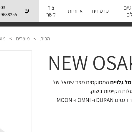
טים
צור
03-
סרטונים
אחריות
לם
קשר
9688255
הבית
>
מוצרים
>
מוש
NEW OSAK
ל גלויים
הממוקמים מצד שמאל של