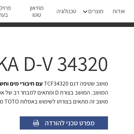
מוזיאון
פרויק
אודות
מוצרים
טכנולוגיה
טוטו
בעו
A D-V 34320
מושב שטיפה דגם TCF34320
עם חיבורי מים וחשמ
המושב. המושב בצורת D ומתאים למבחר רב של אסלות הקיימות בשוק.
מושב זה מתאים בצורתו לשימוש באסלות TOTO מהדגמים DURAN ו- OMNI ו- MOON
מפרט טכני להורדה