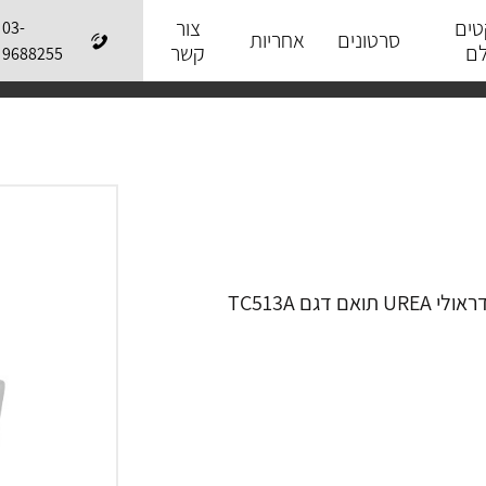
טים
צור
03-
סרטונים
אחריות
לם
קשר
9688255