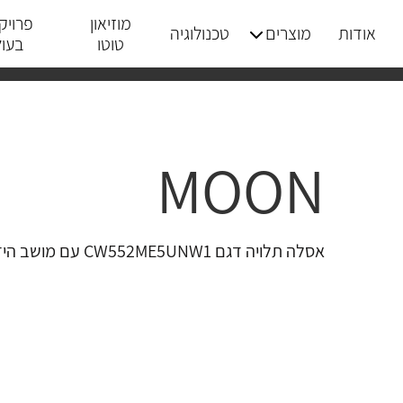
מוזיאון
פרויק
אודות
מוצרים
טכנולוגיה
טוטו
בעו
MOON
אסלה תלויה דגם CW552ME5UNW1 עם מושב הידראולי UREA תואם דגם TC513A