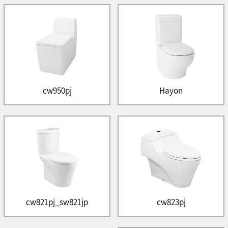
cw950pj
Hayon
cw821pj_sw821jp
cw823pj