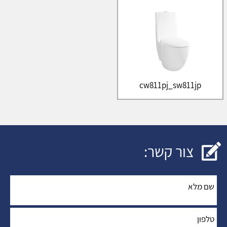
cw811pj_sw811jp
צור קשר:
שם מלא
*
:
טלפון
*
: