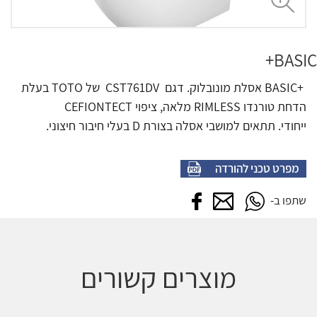
BASIC+
BASIC+
אסלת מונובלוק. דגם
CST761DV
של
TOTO
בעלת
הדחת טורנדו
RIMLESS
מלאה, ציפוי
CEFIONTECT
ייחודי. תתאים למושבי אסלה בצורת
D
בעלי חיבור חיצוני.
מפרט טכני להורדה
שתפו בווטסאפ
שתפו במייל
שתפו בפייסבוק
שתפו ב-
מוצרים קשורים