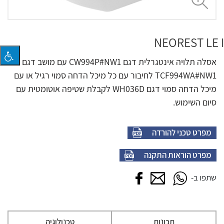
NEOREST LE I
אסלה תלויה אינטגרלית דגם CW994P#NW1 עם מושב דגם
TCF994WA#NW1 לחיבור עם כל מיכל הדחה סמוי רגיל או עם
מיכל הדחה סמוי דגם WH036D לקבלת שטיפה אוטומטית עם
סיום השימוש.
מפרט טכני להורדה
מפרט הוראות התקנה
שתפו בווטסאפ
שתפו במייל
שתפו בפייסבוק
שתפו ב-
תכונות
טכנולוגיה