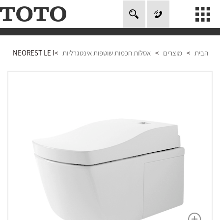
חיפוש
אודות
הבית
>
מוצרים
>
אסלות חכמות שוטפות אינטגרליות
>
NEOREST LE I
מוצרים
טכנולוגיה
מוזיאון טוטו
פרויקטים בעולם
סרטונים
אחריות
צור קשר
Global