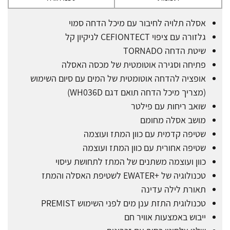
אסלה תלויה לחיבור עם מיכל הדחה סמוי
גלזורה עם ציפוי CEFIONTECT לניקיון קל
שיטת הדחה TORNADO
פתיחה וסגירה אוטומטית של מכסה האסלה
אופציה להדחה אוטומטית של המים עם סיום השימוש
(מצריך מיכל הדחה תואם דגם WH036D)
שואב ריחות עם פילטר
מושב אסלה מחומם
שטיפה קדמית עם כוון המתז ועוצמה
שטיפה אחורית עם כוון המתז ועוצמה
כוון ועוצמה משתנים של המתז לתחושת עיסוי
טכנולוגיה של +EWATER לשטיפת האסלה והמתז
תאורת לילה עדינה
טכנולוגית התזת ענן מים לפני השימוש PREMIST
ייבוש באמצעות אוויר חם