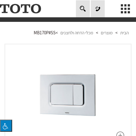
חיפוש
אודות
הבית
>
מוצרים
>
מכלי הדחה ולחצנים
>
MB170P#SS
מוצרים
טכנולוגיה
מוזיאון טוטו
פרויקטים בעולם
סרטונים
אחריות
צור קשר
Global