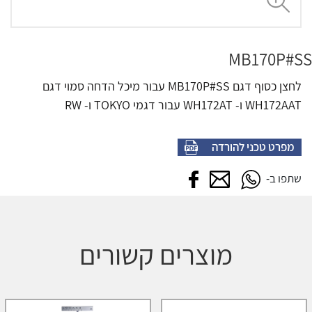
MB170P#SS
לחצן כסוף דגם MB170P#SS עבור מיכל הדחה סמוי דגם
WH172AAT ו- WH172AT עבור דגמי TOKYO ו- RW
מפרט טכני להורדה
שתפו בווטסאפ
שתפו במייל
שתפו בפייסבוק
שתפו ב-
מוצרים קשורים