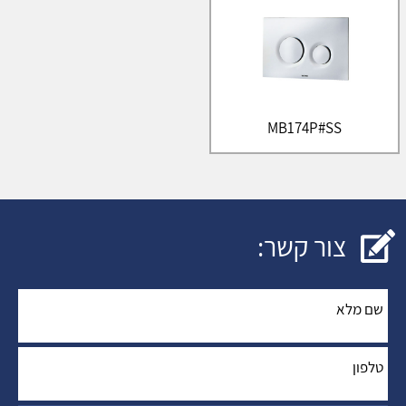
MB174P#SS
צור קשר:
שם מלא
*
:
טלפון
*
: