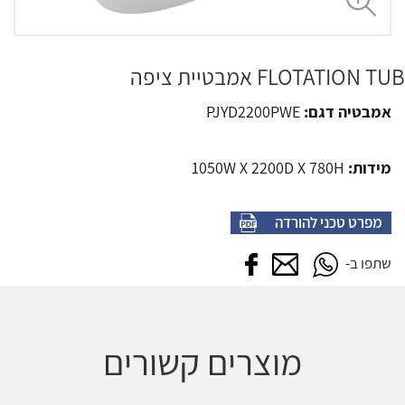
FLOTATION TUB אמבטיית ציפה
אמבטיה דגם:
PJYD2200PWE
מידות:
1050W X 2200D X 780H
מפרט טכני להורדה
שתפו בווטסאפ
שתפו במייל
שתפו בפייסבוק
שתפו ב-
מוצרים קשורים