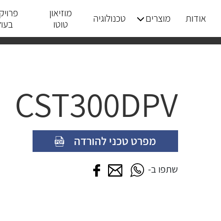
מוזיאון
פרויק
אודות
מוצרים
טכנולוגיה
טוטו
בעו
CST300DPV
מפרט טכני להורדה
שתפו בווטסאפ
שתפו במייל
שתפו בפייסבוק
שתפו ב-