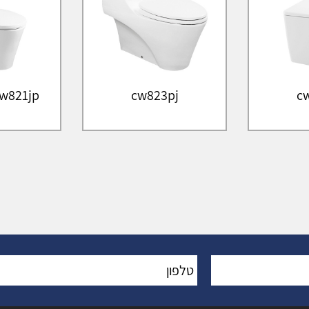
w821jp
cw823pj
c
טלפון
*
: