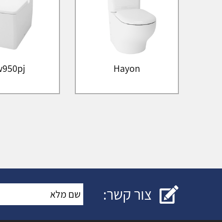
w950pj
Hayon
צור קשר:
שם מלא
*
: