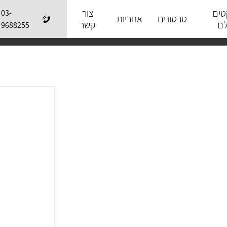
טים
צור
03-
סרטונים
אחריות
לם
קשר
9688255